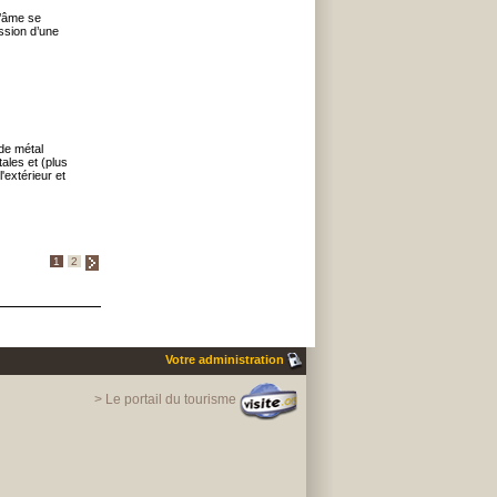
d’âme se
ssion d’une
 de métal
ales et (plus
'extérieur et
1
2
Votre administration
> Le portail du tourisme