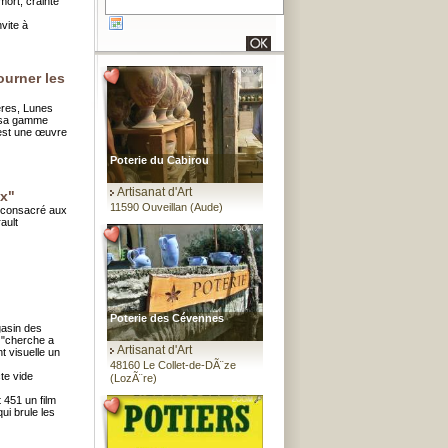
mort, crainte
nvite à
ourner les
ères, Lunes
e sa gamme
 est une œuvre
Poterie du Cabirou
Artisanat d'Art
ux"
11590 Ouveillan (Aude)
" consacré aux
ault
Poterie des Cévennes
gasin des
e "cherche a
Artisanat d'Art
t visuelle un
48160 Le Collet-de-DÃ¨ze
te vide
(LozÃ¨re)
 451 un film
qui brule les