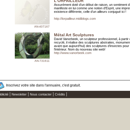
L'ORPAILLEUR
Assurément doté d’un début de raison, un sentiment 
manifeste en lui comme une notion d’Esprit, une impre
existence différente, celle d’un ailleurs conjugué ici !
http://lorpailleur.midiblogs.com
AN-407167
Métal Art Sculptures
David Vanorbeek, un sculpteur professionnel, à partir
recyclé, il réalise des sculptures abstraites, monument
avant que aujourd'hui) des sculptures d'insectes pour l
l'intérieur. Nom du nouveau site web!
http://www.vanorbeek.com
AN-731611
Inscrivez votre site dans l'annuaire, c'est gratuit.
blicité
Newsletter
Nous contacter
Crédits