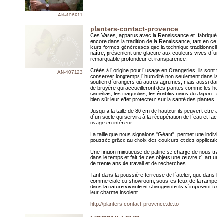
AN-406911
planters-contact-provence
Ces Vases, apparus avec la Renaissance et fabriqué
encore dans la tradition de la Renaissance, tant en c
leurs formes généreuses que la technique traditionnelle 
naître, présentent une glaçure aux couleurs vives d´
remarquable profondeur et transparence.
Créés à l´origine pour l´usage en Orangeries, ils sont f
AN-407123
conserver longtemps l´humidité non seulement dans la
soutien d´orangers où autres agrumes, mais aussi dan
de bruyère qui accueilleront des plantes comme les ho
camélias, les magnolias, les érables nains du Japon...
bien sûr leur effet protecteur sur la santé des plantes.
Jusqu´à la taille de 80 cm de hauteur ils peuvent êt
d´un socle qui servira à la récupération de l´eau et facil
usage en intérieur.
La taille que nous signalons "Géant", permet une indivi
poussée grâce au choix des couleurs et des applicati
Une finition minutieuse de patine se charge de nous t
dans le temps et fait de ces objets une œuvre d´ art u
de trente ans de travail et de recherches.
Tant dans la poussière terreuse de l´atelier, que dans
commerciale du showroom, sous les feux de la rampe,
dans la nature vivante et changeante ils s´imposent to
leur charme insolent.
http://planters-contact-provence.de.to