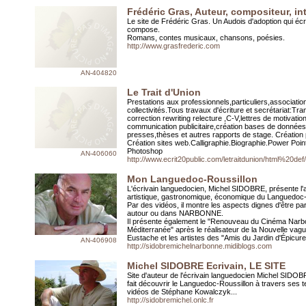
Frédéric Gras, Auteur, compositeur, in
Le site de Frédéric Gras. Un Audois d'adoption qui écri
compose.
Romans, contes musicaux, chansons, poésies.
http://www.grasfrederic.com
AN-404820
Le Trait d'Union
Prestations aux professionnels,particuliers,associatio
collectivités.Tous travaux d'écriture et secrétariat:Tra
correction rewriting relecture ,C-V,lettres de motivatio
communication publicitaire,création bases de données,
presses,thèses et autres rapports de stage. Créatio
Création sites web.Calligraphie.Biographie.Power Poin
Photoshop
AN-406060
http://www.ecrit20public.com/letraitdunion/html%20def
Mon Languedoc-Roussillon
L'écrivain languedocien, Michel SIDOBRE, présente l'a
artistique, gastronomique, économique du Languedoc-
Par des vidéos, il montre les aspects dignes d'être p
autour ou dans NARBONNE.
Il présente également le "Renouveau du Cinéma Narb
Méditerranée" après le réalisateur de la Nouvelle vag
Eustache et les artistes des "Amis du Jardin d'Épicure"
AN-406908
http://sidobremichelnarbonne.midiblogs.com
Michel SIDOBRE Ecrivain, LE SITE
Site d'auteur de l'écrivain languedocien Michel SIDO
fait découvrir le Languedoc-Roussillon à travers ses t
vidéos de Stéphane Kowalczyk...
http://sidobremichel.onlc.fr