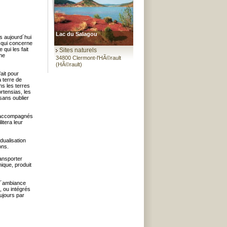
Lac du Salagou
s aujourd´hui
e qui concerne
qui les fait
Sites naturels
une
34800 Clermont-l'HÃ©rault
(HÃ©rault)
ait pour
 terre de
s les terres
rtensias, les
sans oublier
re accompagnés
itera leur
dualisation
ons.
ransporter
nique, produit
 l´ambiance
 ou intégrés
ujours par