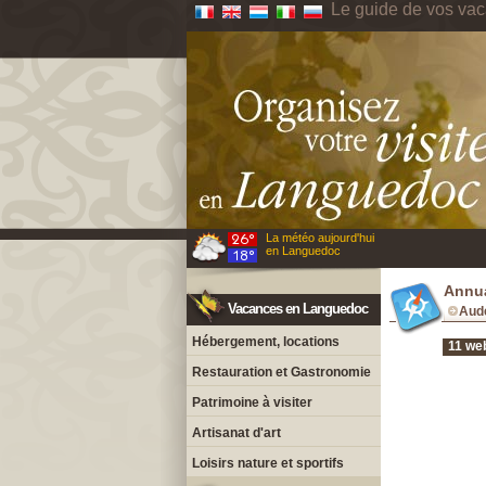
Le guide de vos va
La météo aujourd'hui
en Languedoc
Annua
Vacances en Languedoc
Aud
Hébergement, locations
11 we
Restauration et Gastronomie
Patrimoine à visiter
Artisanat d'art
Loisirs nature et sportifs