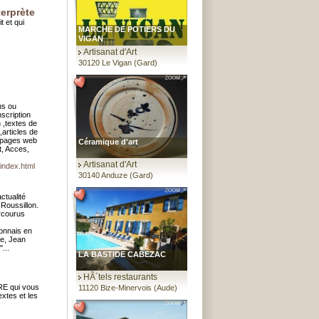
terprète
t et qui
MARCHE DE POTIERS DU
VIGAN
Artisanat d'Art
30120 Le Vigan (Gard)
ns ou
nscription
n ,textes de
articles de
n pages web
Céramique d'art
t, Acces,
Artisanat d'Art
/index.html
30140 Anduze (Gard)
ctualité
Roussillon.
arcourus
onnais en
ue, Jean
...
LA BASTIDE CABEZAC
HÃ´tels restaurants
BRE qui vous
11120 Bize-Minervois (Aude)
extes et les