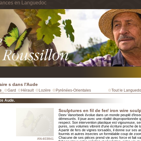
cances en Languedoc
ire s dans l'Aude
e
Gard
Hérault
Lozère
Pyrénées-Orientales
Tout le Languedo
bs Aude.
Sculptures en fil de fer/ iron wire scul
Deev Vanorbeek évolue dans un monde peuplé d'inse
démesurés. Il joue avec une réalité disproportionnée q
respect. Son intervention plastique est vigoureuse, s
pures, ses volumes vibrent d'une écriture proche de la
A partir de fers de vignes torsadés, il donne sur ses a
fourmis et autres insectes un formidable coup de zoo
Chacune de ses pièces prend vie avec force et fait vac
AN-403841