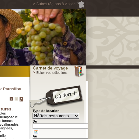
> Autres régions à visiter
Carnet de voyage
Editer vos sélections
c Roussillon
1
2
ptures.
Type de location
ctes
ui impose le
es formes
Du
 calligraphie.
raignées,
m.
iller
Au