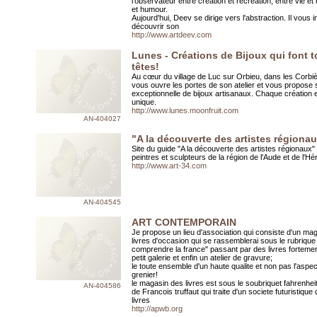
l'observateur entre création et récréation, entre vie et 
et humour.
Aujourd'hui, Deev se dirige vers l'abstraction. Il vous i
découvrir son
http://www.artdeev.com
Lunes - Créations de Bijoux qui font t
têtes!
Au cœur du village de Luc sur Orbieu, dans les Corbi
vous ouvre les portes de son atelier et vous propos
exceptionnelle de bijoux artisanaux. Chaque création
unique.
http://www.lunes.moonfruit.com
AN-404027
"A la découverte des artistes régiona
Site du guide "A la découverte des artistes régionaux
peintres et sculpteurs de la région de l'Aude et de l'Hér
http://www.art-34.com
AN-404545
ART CONTEMPORAIN
Je propose un lieu d'association qui consiste d'un ma
livres d'occasion qui se rassemblerai sous le rubriqu
comprendre la france" passant par des livres fortemen
petit galerie et enfin un atelier de gravure;
le toute ensemble d'un haute qualite et non pas l'aspec
grenier!
le magasin des livres est sous le soubriquet fahrenheit
AN-404586
de Francois truffaut qui traite d'un societe futuristique 
livres
http://apwb.org