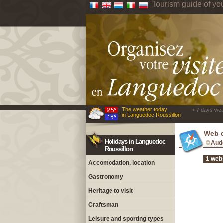
Tourism guide of yo
The weather today
> 7 days wea
in Languedoc Roussillon
Web d
Holidays in Languedoc
Aud
Roussillon
1 web
Accomodation, location
Gastronomy
Heritage to visit
Craftsman
Leisure and sporting types