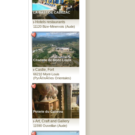
LA BASTIDE CABEZAC
Hotels restaurants
11120 Bize-Minervois (Aude)
Citadelle de Mont-Louis
Castle, Fort
66210 Mont-Louis
(PyrÃ©nÃ©es Orientales)
Poterie du Cabirou
Art, Craft and Gallery
11590 Ouveillan (Aude)