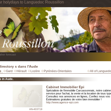
ur holydays to Languedoc Roussillon
ther forecast
irectory s dans l'Aude
e
Gard
Hérault
Lozère
Pyrénées-Orientales
All of Languedo
s in Aude.
Cabinet Immobilier Epi
Spécialiste de l'immobilie Carcassonnais, notre cabinet
service pour l'achat, la vente et la location de tous typ
Consultez nos annonces en lignes, Confiez nous vos
Estimations gratuites de votre bien immobilier !
http://www.agence-epi.com
AN-403719