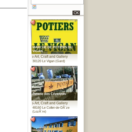
MARCHE DE POTIERS DU
VIGAN
Art, Craft and Gallery
30120 Le Vigan (Gard)
Poterie des Cévennes
Art, Craft and Gallery
48160 Le Collet-de-DÃ¨ze
(LozÃ¨re)