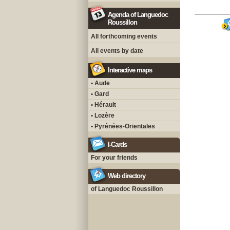
Agenda of Languedoc
Roussillon
All forthcoming events
All events by date
Interactive maps
• Aude
• Gard
• Hérault
• Lozère
• Pyrénées-Orientales
I-Cards
For your friends
Web directory
of Languedoc Roussillon