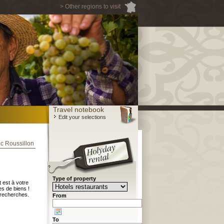
> Other regions to visit
Travel notebook
Edit your selections
c Roussillon
Type of property
 est à votre
es de biens !
 recherches.
From
To