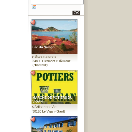
Lac du Salagou
Sites naturels
34800 Clermont-l'HÃ©rault
(HÃ©rault)
MARCHE DE POTIERS DU
VIGAN
Artisanat d'Art
30120 Le Vigan (Gard)