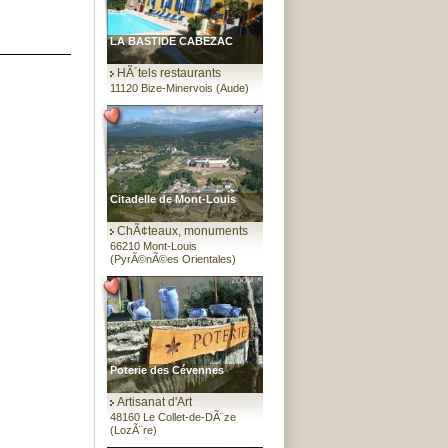
LA BASTIDE CABEZAC
HÃ´tels restaurants
11120 Bize-Minervois (Aude)
Citadelle de Mont-Louis
ChÃ¢teaux, monuments
66210 Mont-Louis
(PyrÃ©nÃ©es Orientales)
Poterie des Cévennes
Artisanat d'Art
48160 Le Collet-de-DÃ¨ze
(LozÃ¨re)