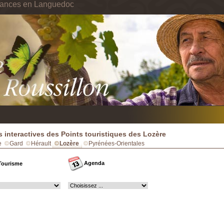
cances en Languedoc
s interactives des Points touristiques des Lozère
e
Gard
Hérault
Lozère
Pyrénées-Orientales
Agenda
Tourisme