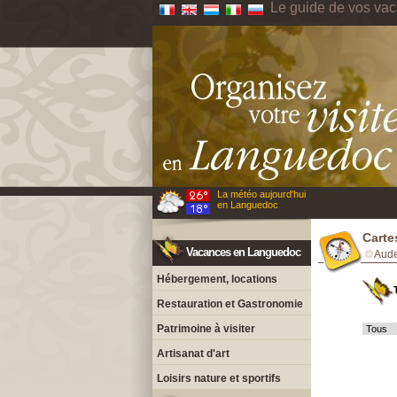
Le guide de vos va
La météo aujourd'hui
en Languedoc
Carte
Vacances en Languedoc
Aud
Hébergement, locations
Restauration et Gastronomie
Patrimoine à visiter
Artisanat d'art
Loisirs nature et sportifs