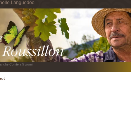
 nelle Languedoc
anche Comté a 5 giorni
act