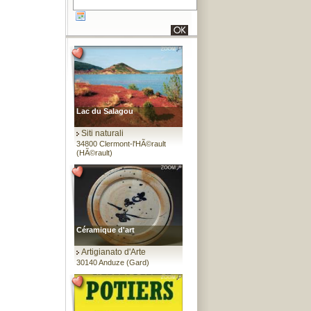
Lac du Salagou
Siti naturali
34800 Clermont-l'HÃ©rault
(HÃ©rault)
Céramique d'art
Artigianato d'Arte
30140 Anduze (Gard)