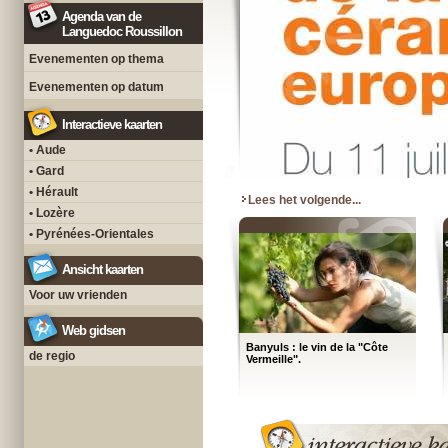
Agenda van de
Languedoc Roussillon
Evenementen op thema
Evenementen op datum
Interactieve kaarten
• Aude
• Gard
• Hérault
Lees het volgende...
• Lozère
• Pyrénées-Orientales
Ansicht kaarten
Voor uw vrienden
Web gidsen
Banyuls : le vin de la "Côte
de regio
Vermeille".