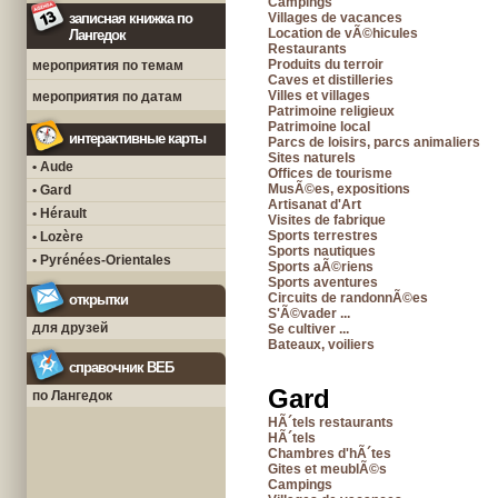
Campings
записная книжка по
Villages de vacances
Location de vÃ©hicules
Лангедок
Restaurants
Produits du terroir
мероприятия по темам
Caves et distilleries
Villes et villages
мероприятия по датам
Patrimoine religieux
Patrimoine local
интерактивные карты
Parcs de loisirs, parcs animaliers
Sites naturels
• Aude
Offices de tourisme
MusÃ©es, expositions
• Gard
Artisanat d'Art
• Hérault
Visites de fabrique
Sports terrestres
• Lozère
Sports nautiques
• Pyrénées-Orientales
Sports aÃ©riens
Sports aventures
Circuits de randonnÃ©es
открытки
S'Ã©vader ...
для друзей
Se cultiver ...
Bateaux, voiliers
справочник ВЕБ
Gard
по Лангедок
HÃ´tels restaurants
HÃ´tels
Chambres d'hÃ´tes
Gites et meublÃ©s
Campings