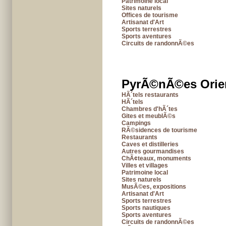
Patrimoine local
Sites naturels
Offices de tourisme
Artisanat d'Art
Sports terrestres
Sports aventures
Circuits de randonnÃ©es
PyrÃ©nÃ©es Orie
HÃ´tels restaurants
HÃ´tels
Chambres d'hÃ´tes
Gites et meublÃ©s
Campings
RÃ©sidences de tourisme
Restaurants
Caves et distilleries
Autres gourmandises
ChÃ¢teaux, monuments
Villes et villages
Patrimoine local
Sites naturels
MusÃ©es, expositions
Artisanat d'Art
Sports terrestres
Sports nautiques
Sports aventures
Circuits de randonnÃ©es