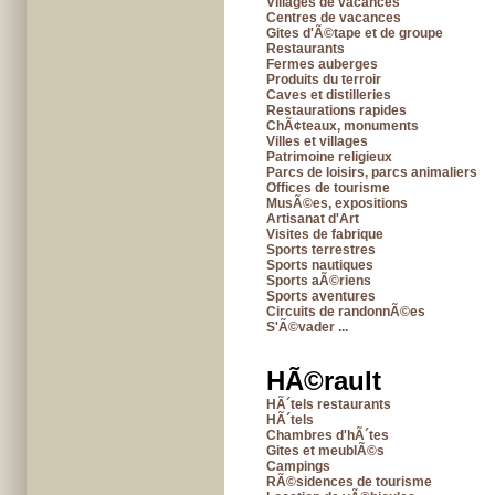
Villages de vacances
Centres de vacances
Gites d'Ã©tape et de groupe
Restaurants
Fermes auberges
Produits du terroir
Caves et distilleries
Restaurations rapides
ChÃ¢teaux, monuments
Villes et villages
Patrimoine religieux
Parcs de loisirs, parcs animaliers
Offices de tourisme
MusÃ©es, expositions
Artisanat d'Art
Visites de fabrique
Sports terrestres
Sports nautiques
Sports aÃ©riens
Sports aventures
Circuits de randonnÃ©es
S'Ã©vader ...
HÃ©rault
HÃ´tels restaurants
HÃ´tels
Chambres d'hÃ´tes
Gites et meublÃ©s
Campings
RÃ©sidences de tourisme