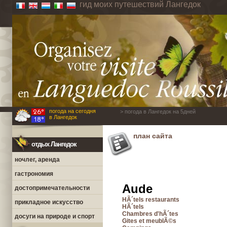
гид моих путешествий Лангедок
погода на сегодня
> погода в Лангедок на 5дней
в Лангедок
план сайта
отдых Лангедок
ночлег, аренда
гастрономия
Aude
достопримечательности
HÃ´tels restaurants
прикладное искусство
HÃ´tels
Chambres d'hÃ´tes
досуги на природе и спорт
Gites et meublÃ©s