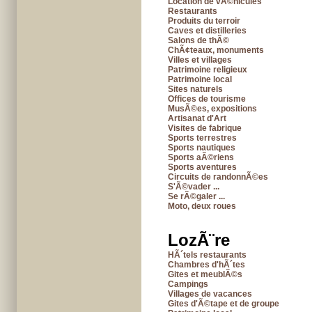
Location de vÃ©hicules
Restaurants
Produits du terroir
Caves et distilleries
Salons de thÃ©
ChÃ¢teaux, monuments
Villes et villages
Patrimoine religieux
Patrimoine local
Sites naturels
Offices de tourisme
MusÃ©es, expositions
Artisanat d'Art
Visites de fabrique
Sports terrestres
Sports nautiques
Sports aÃ©riens
Sports aventures
Circuits de randonnÃ©es
S'Ã©vader ...
Se rÃ©galer ...
Moto, deux roues
LozÃ¨re
HÃ´tels restaurants
Chambres d'hÃ´tes
Gites et meublÃ©s
Campings
Villages de vacances
Gites d'Ã©tape et de groupe