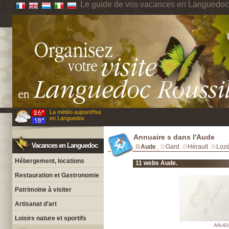
Le guide de vos vacances en Languedoc
La météo aujourd'hui
en Languedoc
Annuaire s dans l'Aude
Vacances en Languedoc
Aude
Gard
Hérault
Loz
Hébergement, locations
11 webs Aude.
Restauration et Gastronomie
Patrimoine à visiter
Artisanat d'art
Loisirs nature et sportifs
AN-40