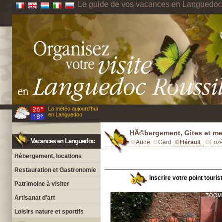
Le guide de vos vacances en Languedoc
La météo aujourd'hui
en Languedoc
HÃ©bergement, Gites et me
Vacances en Languedoc
Aude
Gard
Hérault
Loz
Hébergement, locations
Restauration et Gastronomie
Inscrire votre point touris
Patrimoine à visiter
Artisanat d'art
Loisirs nature et sportifs