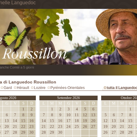
 nelle Languedoc
anche Comté a 5 giorni
 di Languedoc Roussillon
Gard
Hérault
Lozère
Pyrénées-Orientales
tutta il Languedo
gosto 2026
Settembre 2026
Ottobre 20
M
G
V
S
D
L
M
M
G
V
S
D
L
M
M
G
1
2
1
2
3
4
5
6
1
6
7
8
9
7
8
9
10
11
12
13
5
6
7
8
2
13
14
15
16
14
15
16
17
18
19
20
12
13
14
15
9
20
21
22
23
21
22
23
24
25
26
27
19
20
21
22
6
27
28
29
30
28
29
30
26
27
28
29