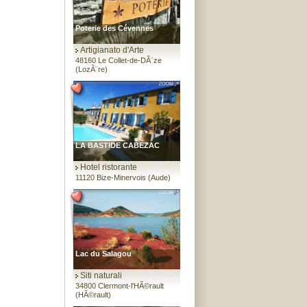
Poterie des Cévennes
Artigianato d'Arte
48160 Le Collet-de-DÃ¨ze
(LozÃ¨re)
LA BASTIDE CABEZAC
Hotel ristorante
11120 Bize-Minervois (Aude)
Lac du Salagou
Siti naturali
34800 Clermont-l'HÃ©rault
(HÃ©rault)