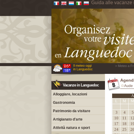
Guida alle vacanze
Il meteo oggi
> Meteo a Fr
in Languedoc
Agenda
Vacanze in Languedoc
Aude
Alloggiare, locazioni
A
L
M
Gastronomia
Patrimonio da visitare
3
4
5
10
11
1
Artigianato d'arte
17
18
1
Attività natura e sport
24
25
2