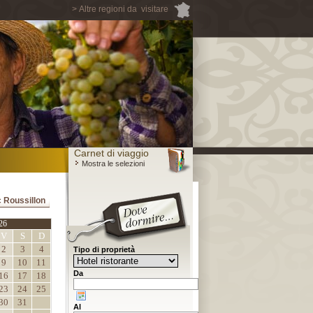
> Altre regioni da visitare
Carnet di viaggio
Mostra le selezioni
c Roussillon
26
V
S
D
2
3
4
Tipo di proprietà
9
10
11
Da
16
17
18
23
24
25
30
31
Al