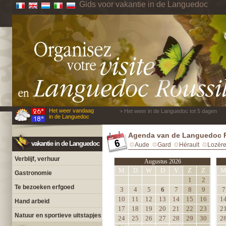
Gids voor vakantie in de Languedoc
Het weer vandaag
> Het weer in de Languedoc tot 5 dagen
in de Languedoc
Agenda van de Languedoc R
vakantie in de Languedoc
Aude
Gard
Hérault
Lozèr
Verblijf, verhuur
Augustus 2026
M
D
W
D
V
Z
Z
Gastronomie
1
2
Te bezoeken erfgoed
3
4
5
6
7
8
9
7
10
11
12
13
14
15
16
1
Hand arbeid
17
18
19
20
21
22
23
2
Natuur en sportieve uitstapjes
24
25
26
27
28
29
30
2