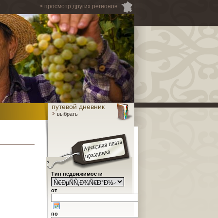
> просмотр других регионов
путевой дневник
выбрать
Тип недвижимости
от
по