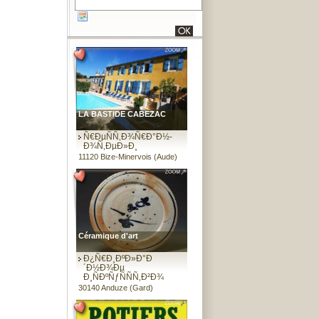
LA BASTIDE CABEZAC
Ñ€ÐµÑÑ‚Ð¾Ñ€Ð°Ð½-
Ð¾Ñ‚ÐµÐ»Ð¸
11120 Bize-Minervois (Aude)
Céramique d'art
Ð¿Ñ€Ð¸ÐºÐ»Ð°Ð
´Ð½Ð¾Ðµ
Ð¸ÑÐºÑƒÑÑÑ‚Ð²Ð¾
30140 Anduze (Gard)