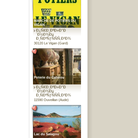
MARCHE DE POTIERS DU
VIGAN
Ð¿Ñ€Ð¸ÐºÐ»Ð°Ð
´Ð½Ð¾Ðµ
Ð¸ÑÐºÑƒÑÑÑ‚Ð²Ð¾
30120 Le Vigan (Gard)
Poterie du Cabirou
Ð¿Ñ€Ð¸ÐºÐ»Ð°Ð
´Ð½Ð¾Ðµ
Ð¸ÑÐºÑƒÑÑÑ‚Ð²Ð¾
11590 Ouveillan (Aude)
Lac du Salagou