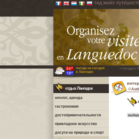
гид моих путешест
погода на сегодня
> погода в 
в Лангедок
интер
отдых Лангедок
Aud
ночлег, аренда
гастрономия
достопримечательности
прикладное искусство
досуги на природе и спорт