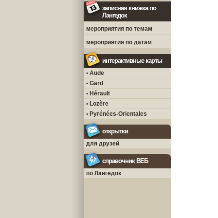
записная книжка по
Лангедок
мероприятия по темам
мероприятия по датам
интерактивные карты
• Aude
• Gard
• Hérault
• Lozère
• Pyrénées-Orientales
открытки
для друзей
справочник ВЕБ
по Лангедок