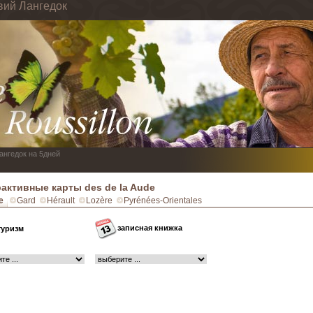
вий Лангедок
Лангедок на 5дней
активные карты des de la Aude
e
Gard
Hérault
Lozère
Pyrénées-Orientales
записная книжка
туризм