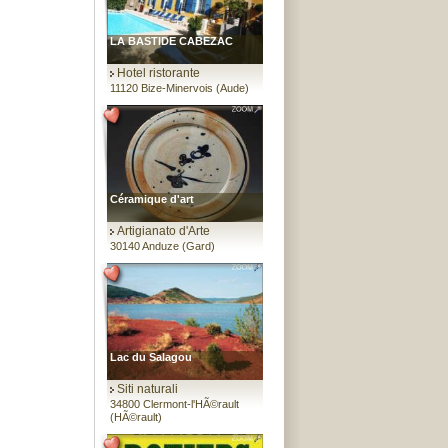
LA BASTIDE CABEZAC
Hotel ristorante
11120 Bize-Minervois (Aude)
Céramique d'art
Artigianato d'Arte
30140 Anduze (Gard)
Lac du Salagou
Siti naturali
34800 Clermont-l'HÃ©rault
(HÃ©rault)