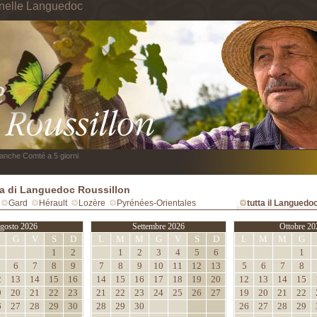
 nelle Languedoc
anche Comté a 5 giorni
 di Languedoc Roussillon
Gard
Hérault
Lozère
Pyrénées-Orientales
tutta il Languedo
gosto 2026
Settembre 2026
Ottobre 20
M
G
V
S
D
L
M
M
G
V
S
D
L
M
M
G
1
2
1
2
3
4
5
6
1
6
7
8
9
7
8
9
10
11
12
13
5
6
7
8
2
13
14
15
16
14
15
16
17
18
19
20
12
13
14
15
9
20
21
22
23
21
22
23
24
25
26
27
19
20
21
22
6
27
28
29
30
28
29
30
26
27
28
29