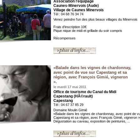
Association l'equipage
Caunes-Minervois (Aude)
Village de Caunes Minervois
Tél : 04 68 76 34 74
Venez peindre l'un des plus beaux villages du Minervois
Frais d'inscription 10€
Pique nique de midi et grillade du soir compris
Récompenses
«Balade dans les vignes de chardonnay,
avec point de vue sur Capestang et sa
région, avec François Gimié, vigneron
».
le mardi 17 mai 2011
Office de tourisme du Canal du Midi
Capestang (HÃ©rault)
Capestang
Tél : 04 67 37 85 29
Domaine Moulin Gimié
«Balade dans les vignes de chardonnay, avec point de v
Capestang et sa région, avec François Gimié, vigneron »
Dégustation au caveau, exposition de peintures, ...