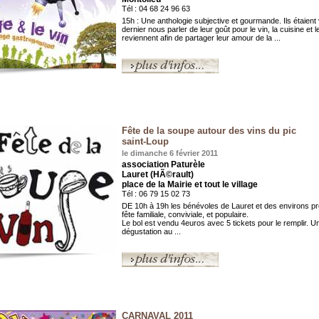
Tél : 04 68 24 96 63
15h : Une anthologie subjective et gourmande. Ils étaient
dernier nous parler de leur goût pour le vin, la cuisine et l
reviennent afin de partager leur amour de la ...
Fête de la soupe autour des vins du pic
saint-Loup
le dimanche 6 février 2011
association Paturèle
Lauret (HÃ©rault)
place de la Mairie et tout le village
Tél : 06 79 15 02 73
DE 10h à 19h les bénévoles de Lauret et des environs p
fête familiale, conviviale, et populaire.
Le bol est vendu 4euros avec 5 tickets pour le remplir. U
dégustation au ...
CARNAVAL 2011