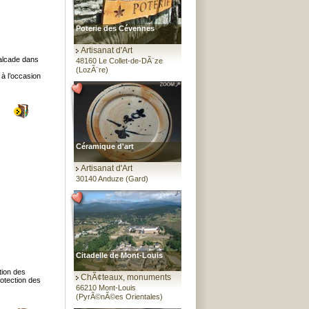
Poterie des Cévennes
Artisanat d'Art
valcade dans
48160 Le Collet-de-DÃ¨ze
(LozÃ¨re)
 à l’occasion
Céramique d'art
Artisanat d'Art
30140 Anduze (Gard)
Citadelle de Mont-Louis
tion des
ChÃ¢teaux, monuments
rotection des
66210 Mont-Louis
(PyrÃ©nÃ©es Orientales)