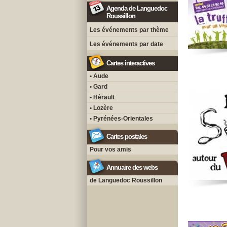
Agenda de Languedoc
Roussillon
Les événements par thème
Les événements par date
Cartes interactives
• Aude
• Gard
• Hérault
• Lozère
• Pyrénées-Orientales
Cartes postales
Pour vos amis
Annuaire des webs
de Languedoc Roussillon