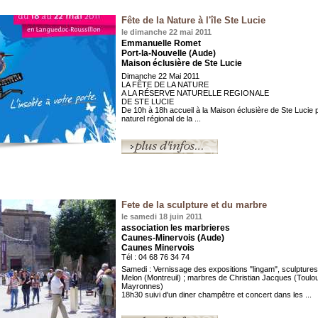
Fête de la Nature à l'île Ste Lucie
le dimanche 22 mai 2011
Emmanuelle Romet
Port-la-Nouvelle (Aude)
Maison éclusière de Ste Lucie
Dimanche 22 Mai 2011
LA FÊTE DE LA NATURE
A LA RÉSERVE NATURELLE REGIONALE
DE STE LUCIE
De 10h à 18h accueil à la Maison éclusière de Ste Lucie 
naturel régional de la ...
Fete de la sculpture et du marbre
le samedi 18 juin 2011
association les marbrieres
Caunes-Minervois (Aude)
Caunes Minervois
Tél : 04 68 76 34 74
Samedi : Vernissage des expositions "lingam", sculpture
Melon (Montreuil) ; marbres de Christian Jacques (Toulo
Mayronnes)
18h30 suivi d'un diner champêtre et concert dans les ...