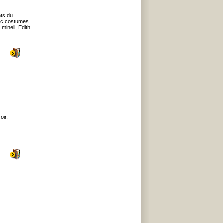
nts du
vec costumes
mineli, Edith
oir,