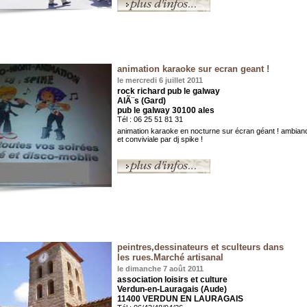
animation karaoke sur ecran geant !
le mercredi 6 juillet 2011
rock richard pub le galway
AlÃ¨s (Gard)
pub le galway 30100 ales
Tél : 06 25 51 81 31
animation karaoke en nocturne sur écran géant ! ambia
et conviviale par dj spike !
peintres,dessinateurs et sculteurs dans
les rues.Marché artisanal
le dimanche 7 août 2011
association loisirs et culture
Verdun-en-Lauragais (Aude)
11400 VERDUN EN LAURAGAIS