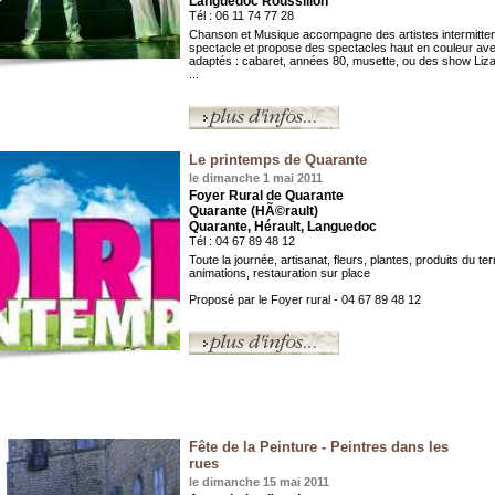
Languedoc Roussillon
Tél : 06 11 74 77 28
Chanson et Musique accompagne des artistes intermitte
spectacle et propose des spectacles haut en couleur a
adaptés : cabaret, années 80, musette, ou des show Liza 
...
Le printemps de Quarante
le dimanche 1 mai 2011
Foyer Rural de Quarante
Quarante (HÃ©rault)
Quarante, Hérault, Languedoc
Tél : 04 67 89 48 12
Toute la journée, artisanat, fleurs, plantes, produits du terr
animations, restauration sur place
Proposé par le Foyer rural - 04 67 89 48 12
Fête de la Peinture - Peintres dans les
rues
le dimanche 15 mai 2011