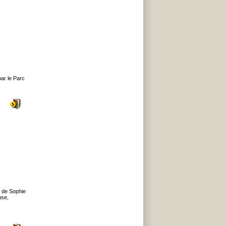
par le Parc
s de Sophie
use,