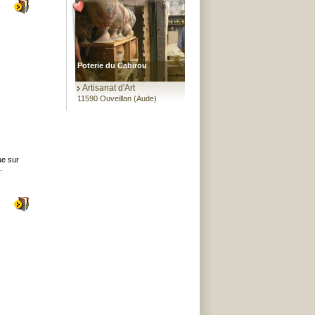
Poterie du Cabirou
Artisanat d'Art
11590 Ouveillan (Aude)
ue sur
.