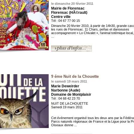
le dimanche 20 février 2011
Mairie de Florensac
Florensac (HÃ©rault)
Centre ville
Tél : 04 67 77 00 15
Dimanche 20 février 2010, à partir de 14h30, grande ca
les rues de Florensac. 11 Chars, peñas et danseuses
accompagneront « Lo Chivalet », l’animal totémique local,
...
9 éme Nuit de la Chouette
le samedi 19 mars 2011
Marie Deweirder
Narbonne (Aude)
Domaine de Montplaisir
Tél : 04 68 42 23 70
NUIT DE LA CHOUETTE
Samedi 19 mars 2011
Cet événement organisé tous les deux ans par la Fédéra
Parcs naturels régionaux de France et la Ligue pour la P
Oiseaux donne ...