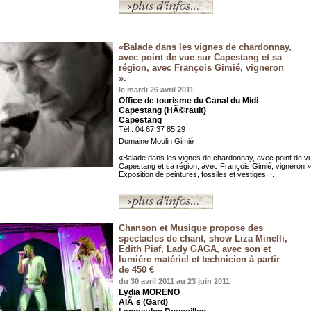
«Balade dans les vignes de chardonnay,
avec point de vue sur Capestang et sa
région, avec François Gimié, vigneron
».
le mardi 26 avril 2011
Office de tourisme du Canal du Midi
Capestang (HÃ©rault)
Capestang
Tél : 04 67 37 85 29
Domaine Moulin Gimié
«Balade dans les vignes de chardonnay, avec point de v
Capestang et sa région, avec François Gimié, vigneron »
Exposition de peintures, fossiles et vestiges ...
Chanson et Musique propose des
spectacles de chant, show Liza Minelli,
Edith Piaf, Lady GAGA, avec son et
lumiére matériel et technicien à partir
de 450 €
du 30 avril 2011 au 23 juin 2011
Lydia MORENO
AlÃ¨s (Gard)