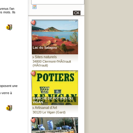
 venus l'an
es mots. Ils
Lac du Salagou
Sites naturels
34800 Clermont-l'HÃ©rault
(HÃ©rault)
roposent une
n verre à
MARCHE DE POTIERS DU
VIGAN
Artisanat d'Art
30120 Le Vigan (Gard)