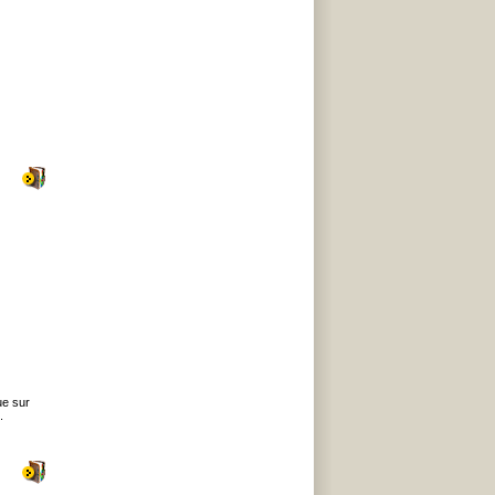
ue sur
.