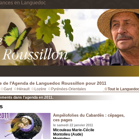
cances en Languedoc
e de l'Agenda de Languedoc Roussillon pour 2011
Gard
Hérault
Lozère
Pyrénées-Orientales
Tout le Languedoc
ements dans l'agenda en 2011.
s
Ampélofolies du Cabardès : cépages,
ces pages
le samedi 22 janvier 2011
Micouleau Marie-Cécile
Montolieu (Aude)
Montolieu