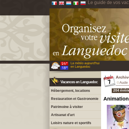
Le guide de vos va
La météo aujourd'hui
en Languedoc
Archiv
Vacances en Languedoc
Aude
204 évén
Hébergement, locations
Animation
Restauration et Gastronomie
Patrimoine à visiter
Artisanat d'art
Loisirs nature et sportifs